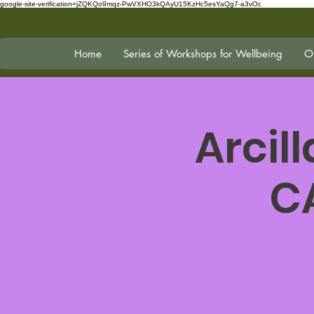
google-site-verification=jZQKQo9mqz-PwVXHO3kQAyU15KzHc5esYaQg7-a3vOc
Home
Series of Workshops for Wellbeing
On
Arcil
C