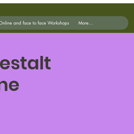
Online and face to face Workshops
More...
estalt
ne