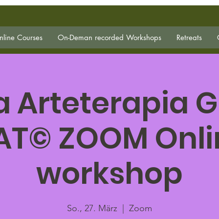
line Courses
On-Deman recorded Workshops
Retreats
la Arteterapia G
AT© ZOOM Onli
workshop
So., 27. März
  |  
Zoom