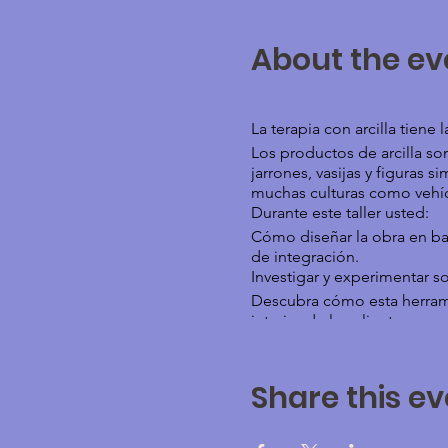
About the ev
La terapia con arcilla tiene 
Los productos de arcilla s
jarrones, vasijas y figuras s
muchas culturas como vehícu
Durante este taller usted:
Cómo diseñar la obra en bar
de integración.
Investigar y experimentar so
Descubra cómo esta herrami
interior de los clientes.
Descubre el poder del desarr
Expresiones procedimentales
trabajo con arcilla.
Share this ev
Ofrezca opciones al cliente
expresión y comunicación 
Adaptar esta herramienta a 