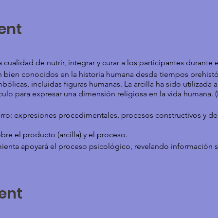
ent
la cualidad de nutrir, integrar y curar a los participantes durante
on bien conocidos en la historia humana desde tiempos prehist
imbólicas, incluidas figuras humanas. La arcilla ha sido utilizada a
lo para expresar una dimensión religiosa en la vida humana. (
ro: expresiones procedimentales, procesos constructivos y dec
bre el producto (arcilla) y el proceso.
enta apoyará el proceso psicológico, revelando información s
ollo de la representación tridimensional en arcilla.
 a través de la experiencia del tacto, el movimiento y el aspec
ent
 para comunicarse en un nuevo idioma, el trabajo con arcilla 
muy primario.
la edad y desarrollo emocional del cliente