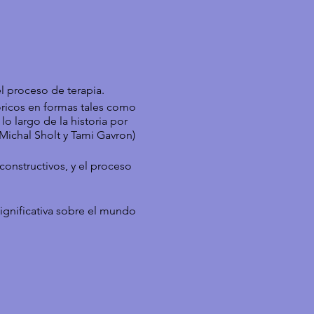
 el proceso de terapia.
óricos en formas tales como
 lo largo de la historia por
Michal Sholt y Tami Gavron)
onstructivos, y el proceso
ignificativa sobre el mundo
to tridimensional del
implica un modo de