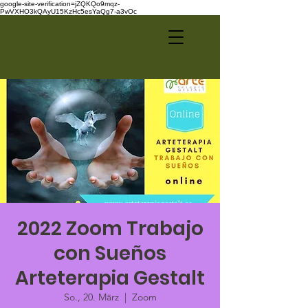
google-site-verification=jZQKQo9mqz-
PwVXHO3kQAyU15KzHc5esYaQg7-a3vOc
2022 Zoom Trabajo
con Sueños
Arteterapia Gestalt
So., 20. März
  |  
Zoom